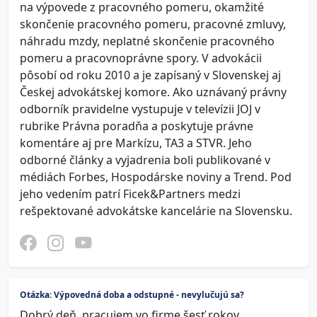
na výpovede z pracovného pomeru, okamžité
skončenie pracovného pomeru, pracovné zmluvy,
náhradu mzdy, neplatné skončenie pracovného
pomeru a pracovnoprávne spory. V advokácii
pôsobí od roku 2010 a je zapísaný v Slovenskej aj
Českej advokátskej komore. Ako uznávaný právny
odborník pravidelne vystupuje v televízii JOJ v
rubrike Právna poradňa a poskytuje právne
komentáre aj pre Markízu, TA3 a STVR. Jeho
odborné články a vyjadrenia boli publikované v
médiách Forbes, Hospodárske noviny a Trend. Pod
jeho vedením patrí Ficek&Partners medzi
rešpektované advokátske kancelárie na Slovensku.
Otázka: Výpovedná doba a odstupné - nevylučujú sa?
Dobrý deň, pracujem vo firme šesť rokov.