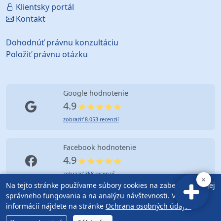
Klientsky portál
Kontakt
Dohodnúť právnu konzultáciu
Položiť právnu otázku
Google hodnotenie
4.9
zobraziť 8.053 recenzií
Facebook hodnotenie
4.9
zobraziť 358 recenzií
Na tejto stránke používame súbory cookies na zabezpečenie jej
správneho fungovania a na analýzu návštevnosti. Viac
informácií nájdete na stránke
Ochrana osobných údajov
.
© Copyright (2010-2026) Advokátska kancelária Bratislava |
Ficek & Partners
| Mapa Stránok |
Obchodné podmienky