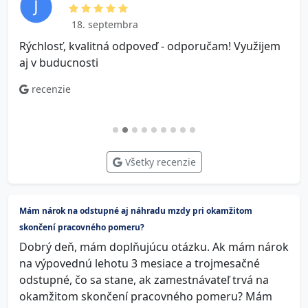
18. septembra
Rýchlosť, kvalitná odpoveď - odporučam! Využijem
V
aj v buducnosti
o
n
recenzie
Všetky recenzie
Mám nárok na odstupné aj náhradu mzdy pri okamžitom
skončení pracovného pomeru?
Dobrý deň, mám doplňujúcu otázku. Ak mám nárok
na výpovednú lehotu 3 mesiace a trojmesačné
odstupné, čo sa stane, ak zamestnávateľ trvá na
okamžitom skončení pracovného pomeru? Mám