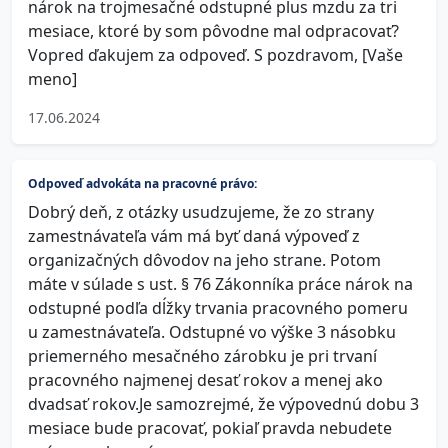
nárok na trojmesačné odstupné plus mzdu za tri
mesiace, ktoré by som pôvodne mal odpracovať?
Vopred ďakujem za odpoveď. S pozdravom, [Vaše
meno]
17.06.2024
Odpoveď advokáta na pracovné právo:
Dobrý deň, z otázky usudzujeme, že zo strany
zamestnávateľa vám má byť daná výpoveď z
organizačných dôvodov na jeho strane. Potom
máte v súlade s ust. § 76 Zákonníka práce nárok na
odstupné podľa dĺžky trvania pracovného pomeru
u zamestnávateľa. Odstupné vo výške 3 násobku
priemerného mesačného zárobku je pri trvaní
pracovného najmenej desať rokov a menej ako
dvadsať rokov.Je samozrejmé, že výpovednú dobu 3
mesiace bude pracovať, pokiaľ pravda nebudete