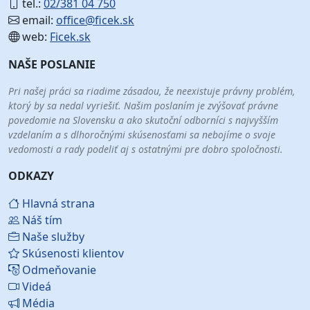
tel.:
02/381 04 750
email:
office@ficek.sk
web:
Ficek.sk
NAŠE POSLANIE
Pri našej práci sa riadime zásadou, že neexistuje právny problém,
ktorý by sa nedal vyriešiť. Našim poslaním je zvýšovať právne
povedomie na Slovensku a ako skutoční odborníci s najvyšším
vzdelaním a s dlhoročnými skúsenosťami sa nebojíme o svoje
vedomosti a rady podeliť aj s ostatnými pre dobro spoločnosti.
ODKAZY
Hlavná strana
Náš tím
Naše služby
Skúsenosti klientov
Odmeňovanie
Videá
Média