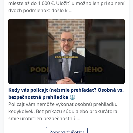
mieste až do 1 000 €. Uložiť ju možno len pri splnení
dvoch podmienok: došlo k ...
Kedy vás policajt (ne)smie prehľadať? Osobná vs.
bezpečnostná prehliadka ⚖️
Policajt vám nemôže vykonať osobnú prehliadku
kedykoľvek. Bez príkazu súdu alebo prokurátora
smie urobiť len bezpečnostnú ...
Zobraziť všetky