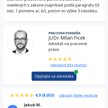
uvedených v zákone (napríklad podľa paragrafu 63
ods. 1 písmeno a/, b/), potom vo výške 3-násobku.
PRACOVNÁ PORADŇA
JUDr. Milan Ficek
Advokát na pracovné
právo
zobraziť 8.053 recenzií
Opýtajte sa advokáta
4,9 (8.053)
zobraziť všetky recenzie
J a k u b M .