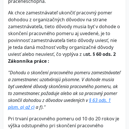
práceneschopná.
Ak chce zamestnávateľ ukončiť pracovný pomer
dohodou z organizačných dôvodov na strane
zamestnávateľa, tieto dôvody musia byť v dohode o
skončení pracovného pomeru aj uvedené, je to
povinnosť zamestnávateľa tieto dôvody uviesť, nie
je teda daná možnosť voľby organizačné dôvody
uviesť alebo neuviesť, čo vyplýva z u
st. § 60 ods. 2
Zákonníka práce :
"Dohodu o skončení pracovného pomeru zamestnávateľ
a zamestnanec uzatvárajú písomne. V dohode musia
byť uvedené dôvody skončenia pracovného pomeru, ak
to zamestnanec požaduje alebo ak sa pracovný pomer
skončil dohodou z dôvodov uvedených v
§ 63 ods. 1
písm. a) až c)
a f)."
Pri trvaní pracovného pomeru od 10 do 20 rokov je
výška odstupného pri skončení pracovného