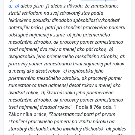
a)
,
b)
alebo písm. f) alebo z dôvodu, že zamestnanec
stratil vzhľadom na svoj zdravotný stav podľa
lekárskeho posudku dlhodobo spôsobilosť vykonávať
doterajšiu prácu, patrí pri skončení pracovného pomeru
odstupné najmenej v sume
a)
jeho priemerného
mesačného zárobku, ak pracovný pomer zamestnanca
trval najmenej dva roky a menej ako päť rokov,
b)
dvojnásobku jeho priemerného mesačného zárobku, ak
pracovný pomer zamestnanca trval najmenej päť rokov
a menej ako desať rokov,
c)
trojnásobku jeho
priemerného mesačného zárobku, ak pracovný pomer
zamestnanca trval najmenej desať rokov a menej ako
dvadsať rokov,
d)
štvornásobku jeho priemerného
mesačného zárobku, ak pracovný pomer zamestnanca
trval najmenej dvadsať rokov."
Podľa § 76a ods. 1
Zákonníka práce,
"
Zamestnancovi patrí pri prvom
skončení pracovného pomeru po vzniku nároku na
starobný dôchodok alebo invalidný dôchodok, ak pokles