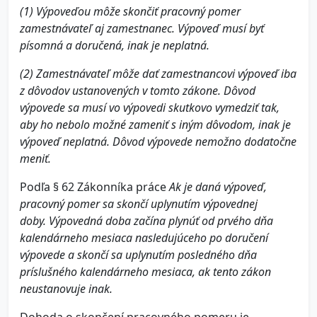
(1) Výpoveďou môže skončiť pracovný pomer
zamestnávateľ aj zamestnanec. Výpoveď musí byť
písomná a doručená, inak je neplatná.
(2) Zamestnávateľ môže dať zamestnancovi výpoveď iba
z dôvodov ustanovených v tomto zákone. Dôvod
výpovede sa musí vo výpovedi skutkovo vymedziť tak,
aby ho nebolo možné zameniť s iným dôvodom, inak je
výpoveď neplatná. Dôvod výpovede nemožno dodatočne
meniť.
Podľa § 62 Zákonníka práce
Ak je daná výpoveď,
pracovný pomer sa skončí uplynutím výpovednej
doby. Výpovedná doba začína plynúť od prvého dňa
kalendárneho mesiaca nasledujúceho po doručení
výpovede a skončí sa uplynutím posledného dňa
príslušného kalendárneho mesiaca, ak tento zákon
neustanovuje inak.