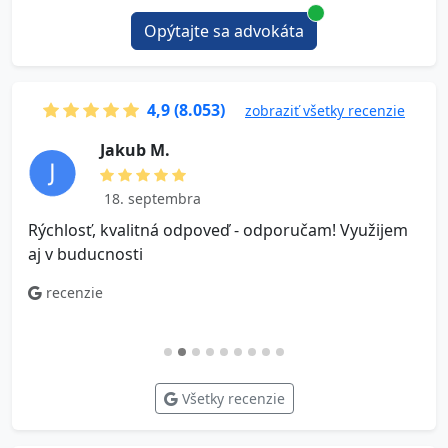
Opýtajte sa advokáta
4,9 (8.053)
zobraziť všetky recenzie
J a k u b M .
18. septembra
Rýchlosť, kvalitná odpoveď - odporučam! Využijem
V
aj v buducnosti
o
n
recenzie
Všetky recenzie