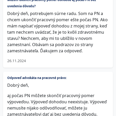
uvedenia dôvodu?
Dobrý deň, potrebujem súrne radu. Som na PN a
chcem ukončiť pracovný pomer ešte počas PN. Ako
mám napísať výpoveď dohodou z mojej strany, keď
tam nechcem uvádzať, že je to kvôli zdravotnému
stavu? Nechcem, aby mi to ublížilo v novom
zamestnaní. Obávam sa podrazov zo strany
zamestnávateľa. Ďakujem za odpoveď.
26.11.2024
Odpoveď advokáta na pracovné právo:
Dobrý deň,
aj počas PN môžete skončiť pracovný pomer
výpoveďou. Výpoveď dohodou neexistuje. Výpoveď
nemusíte nijako odôvodňovať, môžete ju
zamestnávateľovi dať aj bez uvedenia dôvodu.