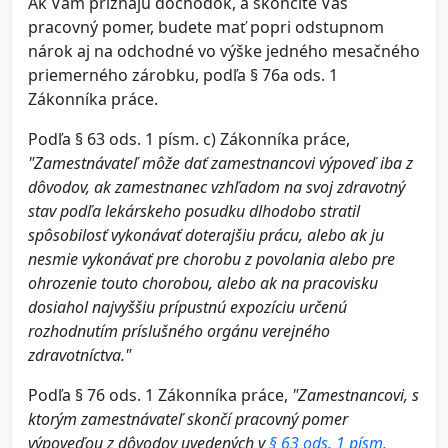
Ak Vám priznajú dôchodok, a skončíte Váš
pracovný pomer, budete mať popri odstupnom
nárok aj na odchodné vo výške jedného mesačného
priemerného zárobku, podľa § 76a ods. 1
Zákonníka práce.
Podľa § 63 ods. 1 písm. c) Zákonníka práce,
"Zamestnávateľ môže dať zamestnancovi výpoveď iba z
dôvodov, ak zamestnanec vzhľadom na svoj zdravotný
stav podľa lekárskeho posudku dlhodobo stratil
spôsobilosť vykonávať doterajšiu prácu, alebo ak ju
nesmie vykonávať pre chorobu z povolania alebo pre
ohrozenie touto chorobou, alebo ak na pracovisku
dosiahol najvyššiu prípustnú expozíciu určenú
rozhodnutím príslušného orgánu verejného
zdravotníctva."
Podľa § 76 ods. 1 Zákonníka práce,
"Zamestnancovi, s
ktorým zamestnávateľ skončí pracovný pomer
výpoveďou z dôvodov uvedených v
§ 63 ods. 1 písm.