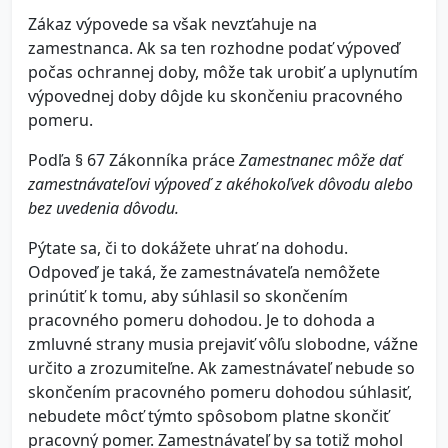
Zákaz výpovede sa však nevzťahuje na
zamestnanca. Ak sa ten rozhodne podať výpoveď
počas ochrannej doby, môže tak urobiť a uplynutím
výpovednej doby dôjde ku skončeniu pracovného
pomeru.
Podľa § 67 Zákonníka práce
Zamestnanec môže dať
zamestnávateľovi výpoveď z akéhokoľvek dôvodu alebo
bez uvedenia dôvodu.
Pýtate sa, či to dokážete uhrať na dohodu.
Odpoveď je taká, že zamestnávateľa nemôžete
prinútiť k tomu, aby súhlasil so skončením
pracovného pomeru dohodou. Je to dohoda a
zmluvné strany musia prejaviť vôľu slobodne, vážne
určito a zrozumiteľne. Ak zamestnávateľ nebude so
skončením pracovného pomeru dohodou súhlasiť,
nebudete môcť týmto spôsobom platne skončiť
pracovný pomer. Zamestnávateľ by sa totiž mohol