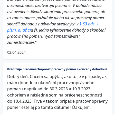
a zamestnanec uzatvárajú písomne. V dohode musia
byť uvedené dôvody skončenia pracovného pomeru, ak
to zamestnanec požaduje alebo ak sa pracovný pomer
skončil dohodou z dôvodov uvedených v
§ 63 ods. 1
písm. a) až c)
a f). Jedno vyhotovenie dohody o skončení
pracovného pomeru vydá zamestnávateľ
zamestnancovi."
02.04.2024
Predlžuje práceneschopnosť pracovný pomer skončený dohodou?
Dobrý deň, Chcem sa opýtať, ako to je v prípade, ak
mám dohodu o ukončení pracovnoprávneho
pomeru napríklad do 30.3.2023 a 10.3.2023
ochoriem a následne som na práceneschopnosti
do 10.4.2023. Trvá v takom prípade pracovnoprávny
pomer ešte aj po tomto dátume? Ďakujem.