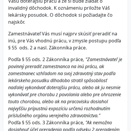
Vašu doterajšiu prácu a že si bude žiadať o
invalidný dôchodok. K oznámeniu priložte Váš
lekársky posudok. O dôchodok si požiadajte čo
najskôr.
Zamestnávateľ Vás musí najprv skúsiť preradiť na
inú, pre Vás vhodnú prácu, v zmysle postupu podľa
§ 55 ods. 2 a nasl. Zákonníka práce.
Podľa § 55 ods. 2 Zákonníka práce
, "Zamestnávateľ je
povinný preradiť zamestnanca na inú prácu, ak
zamestnanec vzhľadom na svoj zdravotný stav podľa
lekárskeho posudku dlhodobo stratil spôsobilosť
naďalej vykonávať doterajšiu prácu, alebo ak ju nesmie
vykonávať pre chorobu z povolania alebo pre ohrozenie
touto chorobou, alebo ak na pracovisku dosiahol
najvyššiu prípustnú expozíciu určenú rozhodnutím
príslušného orgánu verejného zdravotníctva."
Podľa § 55 ods. 3 Zákonníka práce
, "Ak nemožno
dosiahnuť účel preradenia podľa odseku 2 preradením