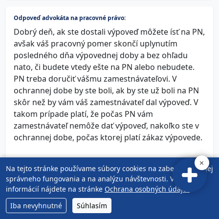
Odpoveď advokáta na pracovné právo:
Dobrý deň, ak ste dostali výpoveď môžete ísť na PN,
avšak váš pracovný pomer skončí uplynutím
posledného dňa výpovednej doby a bez ohľadu
nato, či budete vtedy ešte na PN alebo nebudete.
PN treba doručiť vášmu zamestnávateľovi. V
ochrannej dobe by ste boli, ak by ste už boli na PN
skôr než by vám váš zamestnávateľ dal výpoveď. V
takom prípade platí, že počas PN vám
zamestnávateľ nemôže dať výpoveď, nakoľko ste v
ochrannej dobe, počas ktorej platí zákaz výpovede.
06.12.2022
Na tejto stránke používame súbory cookies na zabezpečenie jej
správneho fungovania a na analýzu návštevnosti. Viac
informácií nájdete na stránke
Ochrana osobných údajov
.
Môžem podať výpoveď počas PN s účinnosťou počas PN?
Iba nevyhnutné
Súhlasím
Dobrý deň, rada by som sa opýtala na nasledujúce: