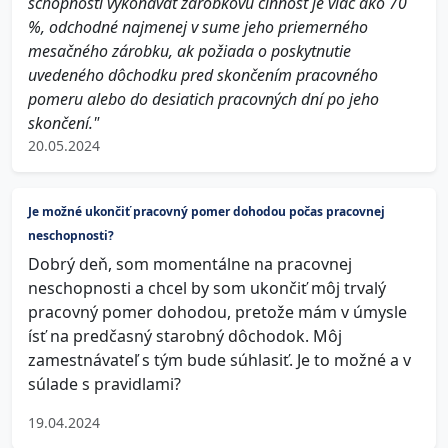
schopnosti vykonávať zárobkovú činnosť je viac ako 70
%, odchodné najmenej v sume jeho priemerného
mesačného zárobku, ak požiada o poskytnutie
uvedeného dôchodku pred skončením pracovného
pomeru alebo do desiatich pracovných dní po jeho
skončení."
20.05.2024
Je možné ukončiť pracovný pomer dohodou počas pracovnej
neschopnosti?
Dobrý deň, som momentálne na pracovnej
neschopnosti a chcel by som ukončiť môj trvalý
pracovný pomer dohodou, pretože mám v úmysle
ísť na predčasný starobný dôchodok. Môj
zamestnávateľ s tým bude súhlasiť. Je to možné a v
súlade s pravidlami?
19.04.2024