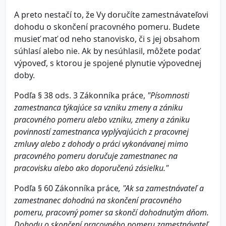
A preto nestačí to, že Vy doručíte zamestnávateľovi
dohodu o skončení pracovného pomeru. Budete
musieť mať od neho stanovisko, či s jej obsahom
súhlasí alebo nie. Ak by nesúhlasil, môžete podať
výpoveď, s ktorou je spojené plynutie výpovednej
doby.
Podľa § 38 ods. 3 Zákonníka práce,
"Písomnosti
zamestnanca týkajúce sa vzniku zmeny a zániku
pracovného pomeru alebo vzniku, zmeny a zániku
povinností zamestnanca vyplývajúcich z pracovnej
zmluvy alebo z dohody o práci vykonávanej mimo
pracovného pomeru doručuje zamestnanec na
pracovisku alebo ako doporučenú zásielku."
Podľa § 60 Zákonníka práce
, "Ak sa zamestnávateľ a
zamestnanec dohodnú na skončení pracovného
pomeru, pracovný pomer sa skončí dohodnutým dňom.
Dohodu o skončení pracovného pomeru zamestnávateľ