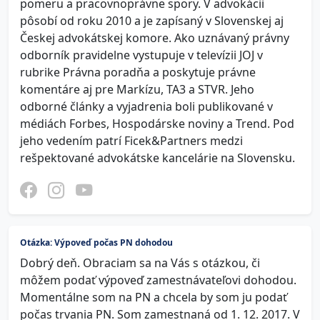
pomeru a pracovnoprávne spory. V advokácii
pôsobí od roku 2010 a je zapísaný v Slovenskej aj
Českej advokátskej komore. Ako uznávaný právny
odborník pravidelne vystupuje v televízii JOJ v
rubrike Právna poradňa a poskytuje právne
komentáre aj pre Markízu, TA3 a STVR. Jeho
odborné články a vyjadrenia boli publikované v
médiách Forbes, Hospodárske noviny a Trend. Pod
jeho vedením patrí Ficek&Partners medzi
rešpektované advokátske kancelárie na Slovensku.
Otázka: Výpoveď počas PN dohodou
Dobrý deň. Obraciam sa na Vás s otázkou, či
môžem podať výpoveď zamestnávateľovi dohodou.
Momentálne som na PN a chcela by som ju podať
počas trvania PN. Som zamestnaná od 1. 12. 2017. V