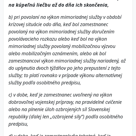
na kúpeľnú liečbu až do dňa ich skončenia,
b) pri povolaní na výkon mimoriadnej služby v období
krízovej situácie odo dňa, keď bol zamestnanec
povolaný na výkon mimoriadnej služby doručením
povolávacieho rozkazu alebo keď bol na výkon
mimoriadnej služby povolaný mobilizačnou výzvou
alebo mobilizačným oznámením, alebo ak bol
zamestnancovi výkon mimoriadnej služby nariadený, až
do uplynutia dvoch týždňov po jeho prepustení z tejto
služby; to platí rovnako v prípade výkonu alternatívnej
služby podľa osobitného predpisu,
c) v dobe, keď je zamestnanec uvoľnený na výkon
dobrovoľnej vojenskej prípravy, na pravidelné cvičenie
alebo na plnenie úloh ozbrojených síl Slovenskej
republiky (ďalej len „ozbrojené sily“) podľa osobitného
predpisu,