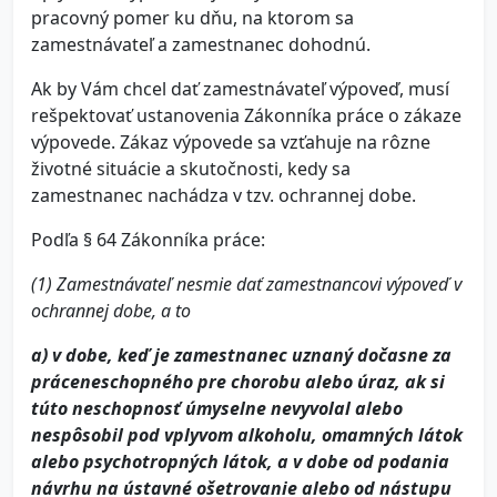
pracovný pomer ku dňu, na ktorom sa
zamestnávateľ a zamestnanec dohodnú.
Ak by Vám chcel dať zamestnávateľ výpoveď, musí
rešpektovať ustanovenia Zákonníka práce o zákaze
výpovede. Zákaz výpovede sa vzťahuje na rôzne
životné situácie a skutočnosti, kedy sa
zamestnanec nachádza v tzv. ochrannej dobe.
Podľa § 64 Zákonníka práce:
(1) Zamestnávateľ nesmie dať zamestnancovi výpoveď v
ochrannej dobe, a to
a) v dobe, keď je zamestnanec uznaný dočasne za
práceneschopného pre chorobu alebo úraz, ak si
túto neschopnosť úmyselne nevyvolal alebo
nespôsobil pod vplyvom alkoholu, omamných látok
alebo psychotropných látok, a v dobe od podania
návrhu na ústavné ošetrovanie alebo od nástupu