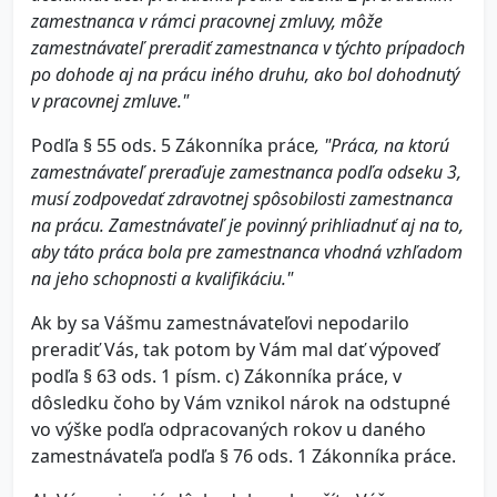
zamestnanca v rámci pracovnej zmluvy, môže
zamestnávateľ preradiť zamestnanca v týchto prípadoch
po dohode aj na prácu iného druhu, ako bol dohodnutý
v pracovnej zmluve."
Podľa § 55 ods. 5 Zákonníka práce
, "Práca, na ktorú
zamestnávateľ preraďuje zamestnanca podľa odseku 3,
musí zodpovedať zdravotnej spôsobilosti zamestnanca
na prácu. Zamestnávateľ je povinný prihliadnuť aj na to,
aby táto práca bola pre zamestnanca vhodná vzhľadom
na jeho schopnosti a kvalifikáciu."
Ak by sa Vášmu zamestnávateľovi nepodarilo
preradiť Vás, tak potom by Vám mal dať výpoveď
podľa § 63 ods. 1 písm. c) Zákonníka práce, v
dôsledku čoho by Vám vznikol nárok na odstupné
vo výške podľa odpracovaných rokov u daného
zamestnávateľa podľa § 76 ods. 1 Zákonníka práce.