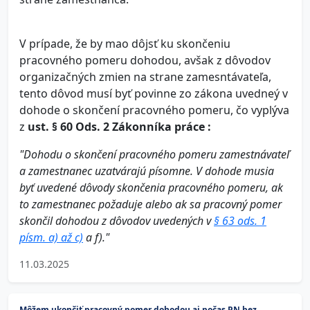
V prípade, že by mao dôjsť ku skončeniu
pracovného pomeru dohodou, avšak z dôvodov
organizačných zmien na strane zamesntávateľa,
tento dôvod musí byť povinne zo zákona uvedneý v
dohode o skončení pracovného pomeru, čo vyplýva
z
ust. § 60 Ods. 2 Zákonníka práce :
"Dohodu o skončení pracovného pomeru zamestnávateľ
a zamestnanec uzatvárajú písomne. V dohode musia
byť uvedené dôvody skončenia pracovného pomeru, ak
to zamestnanec požaduje alebo ak sa pracovný pomer
skončil dohodou z dôvodov uvedených v
§ 63 ods. 1
písm. a) až c)
a f)."
11.03.2025
Môžem ukončiť pracovný pomer dohodou aj počas PN bez