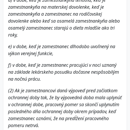
d) v dobe, keď je zamestnankyňa tehotná, keď je
zamestnankyňa na materskej dovolenke, keď je
zamestnankyňa a zamestnanec na rodičovskej
dovolenke alebo keď sa osamelá zamestnankyňa alebo
osamelý zamestnanec starajú o dieťa mladšie ako tri
roky,
e) v dobe, keď je zamestnanec dlhodobo uvoľnený na
výkon verejnej funkcie,
f) v dobe, keď je zamestnanec pracujúci v noci uznaný
na základe lekárskeho posudku dočasne nespôsobilým
na nočnú prácu.
(2) Ak je zamestnancovi daná výpoveď pred začiatkom
ochrannej doby tak, že by výpovedná doba mala uplynúť
v ochrannej dobe, pracovný pomer sa skončí uplynutím
posledného dňa ochrannej doby okrem prípadov, keď
zamestnanec oznámi, že na predĺžení pracovného
pomeru netrvá.