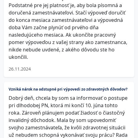
Podstatné pre jej platnosť je, aby bola písomná a
doručená zamestnávateľovi. Stačí výpoveď doručiť
do konca mesiaca zamestnávateľovi a výpovedná
doba Vám začne plynúť od prvého dňa
nasledujúceho mesiaca. Ak ukončíte pracovný
pomer výpoveďou z vašej strany ako zamestnanca,
nikde nebude uvdené, z akého dôvodu ste ho
ukončili.
26.11.2024
Vzniká nárok na odstupné pri výpovedi zo zdravotných dôvodov?
Dobrý deň, chcela by som sa informovať o postupe
pri dlhodobej PN, ktorá mi končí 10. júna tohto
roka. Zároveň plánujem podať žiadosť o čiastočný
invalidný dôchodok. Mala by som upovedomiť
svojho zamestnávateľa, že kvôli zdravotnej situácii
už nebudem schopná vykonávať svoju prácu? Rada