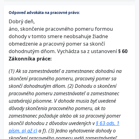
Odpoveď advokáta na pracovné právo:
Dobrý deň,
áno, skončenie pracovného pomeru formou
dohody v tomto smere neobsahuje žiadne
obmedzenie a pracovný pomer sa skončí
dohodnutým dňom. Vychádza sa z ustanovení
§ 60
Zákonníka práce:
(1)
Ak sa zamestnávateľ a zamestnanec dohodnú na
skončení pracovného pomeru, pracovný pomer sa
skončí dohodnutým dňom.
(2)
Dohodu o skončení
pracovného pomeru zamestnávateľ a zamestnanec
uzatvárajú písomne. V dohode musia byť uvedené
dôvody skončenia pracovného pomeru, ak to
zamestnanec požaduje alebo ak sa pracovný pomer
skončil dohodou z dôvodov uvedených v
§ 63 ods. 1
písm. a) až c)
a f).
(3)
Jedno vyhotovenie dohody o
skončení pracovného pomeru vydá zamestnávateľ