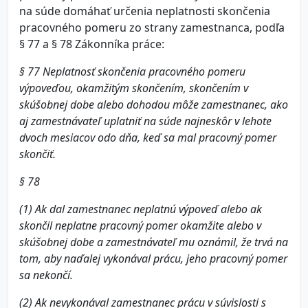
na súde domáhať určenia neplatnosti skončenia
pracovného pomeru zo strany zamestnanca, podľa
§ 77 a § 78 Zákonníka práce:
§ 77 Neplatnosť skončenia pracovného pomeru
výpoveďou, okamžitým skončením, skončením v
skúšobnej dobe alebo dohodou môže zamestnanec, ako
aj zamestnávateľ uplatniť na súde najneskôr v lehote
dvoch mesiacov odo dňa, keď sa mal pracovný pomer
skončiť.
§ 78
(1) Ak dal zamestnanec neplatnú výpoveď alebo ak
skončil neplatne pracovný pomer okamžite alebo v
skúšobnej dobe a zamestnávateľ mu oznámil, že trvá na
tom, aby naďalej vykonával prácu, jeho pracovný pomer
sa nekončí.
(2) Ak nevykonával zamestnanec prácu v súvislosti s