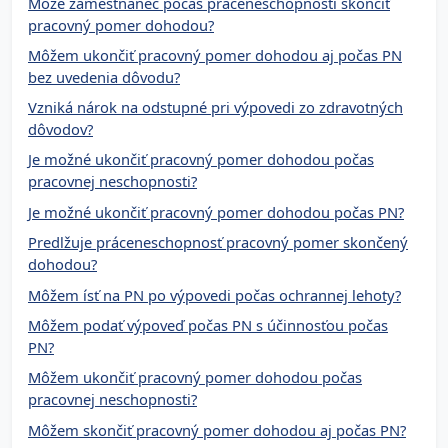
Môže zamestnanec počas práceneschopnosti skončiť
pracovný pomer dohodou?
Môžem ukončiť pracovný pomer dohodou aj počas PN
bez uvedenia dôvodu?
Vzniká nárok na odstupné pri výpovedi zo zdravotných
dôvodov?
Je možné ukončiť pracovný pomer dohodou počas
pracovnej neschopnosti?
Je možné ukončiť pracovný pomer dohodou počas PN?
Predlžuje práceneschopnosť pracovný pomer skončený
dohodou?
Môžem ísť na PN po výpovedi počas ochrannej lehoty?
Môžem podať výpoveď počas PN s účinnosťou počas
PN?
Môžem ukončiť pracovný pomer dohodou počas
pracovnej neschopnosti?
Môžem skončiť pracovný pomer dohodou aj počas PN?