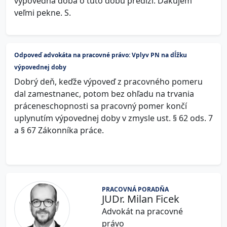
výpovedná doba o túto dobu predĺži. Ďakujem
veľmi pekne. S.
Odpoveď advokáta na pracovné právo: Vplyv PN na dĺžku
výpovednej doby
Dobrý deň, keďže výpoveď z pracovného pomeru
dal zamestnanec, potom bez ohľadu na trvania
práceneschopnosti sa pracovný pomer končí
uplynutím výpovednej doby v zmysle ust. § 62 ods. 7
a § 67 Zákonníka práce.
PRACOVNÁ PORADŇA
JUDr. Milan Ficek
Advokát na pracovné
právo