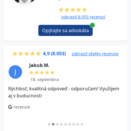
zobraziť 8.053 recenzií
Opýtajte sa advokáta
4,9 (8.053)
zobraziť všetky recenzie
J a k u b M .
18. septembra
Rýchlosť, kvalitná odpoveď - odporučam! Využijem
V
aj v buducnosti
o
n
recenzie