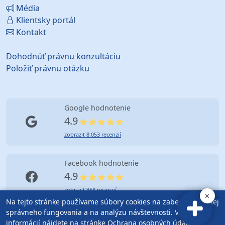
Média
Klientsky portál
Kontakt
Dohodnúť právnu konzultáciu
Položiť právnu otázku
Google hodnotenie
4.9
zobraziť 8.053 recenzií
Facebook hodnotenie
4.9
zobraziť 358 recenzií
Na tejto stránke používame súbory cookies na zabezpečenie jej
správneho fungovania a na analýzu návštevnosti. Viac
informácií nájdete na stránke
Ochrana osobných údajov
.
© Copyright (2010-2026) Advokátska kancelária Bratislava |