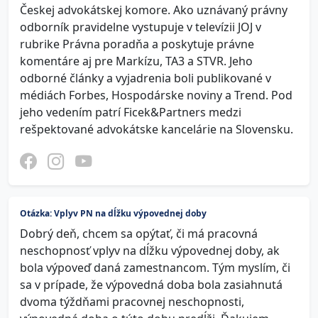
Českej advokátskej komore. Ako uznávaný právny
odborník pravidelne vystupuje v televízii JOJ v
rubrike Právna poradňa a poskytuje právne
komentáre aj pre Markízu, TA3 a STVR. Jeho
odborné články a vyjadrenia boli publikované v
médiách Forbes, Hospodárske noviny a Trend. Pod
jeho vedením patrí Ficek&Partners medzi
rešpektované advokátske kancelárie na Slovensku.
Otázka: Vplyv PN na dĺžku výpovednej doby
Dobrý deň, chcem sa opýtať, či má pracovná
neschopnosť vplyv na dĺžku výpovednej doby, ak
bola výpoveď daná zamestnancom. Tým myslím, či
sa v prípade, že výpovedná doba bola zasiahnutá
dvoma týždňami pracovnej neschopnosti,