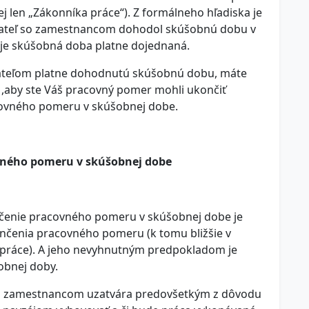
ej len „Zákonníka práce“). Z formálneho hľadiska je
ávateľ so zamestnancom dohodol skúšobnú dobu v
 je skúšobná doba platne dojednaná.
ateľom platne dohodnutú skúšobnú dobu, máte
 ,aby ste Váš pracovný pomer mohli ukončiť
acovného pomeru v skúšobnej dobe.
vného pomeru v skúšobnej dobe
nčenie pracovného pomeru v skúšobnej dobe je
nčenia pracovného pomeru (k tomu bližšie v
a práce). A jeho nevyhnutným predpokladom je
obnej doby.
o zamestnancom uzatvára predovšetkým z dôvodu