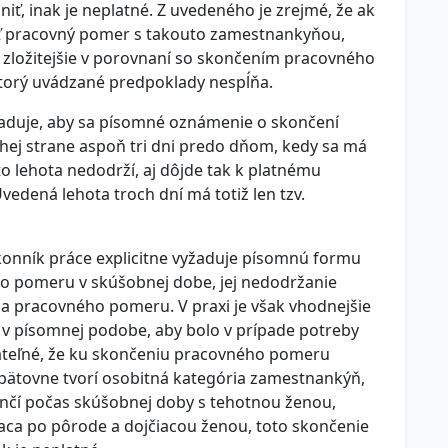
ť, inak je neplatné. Z uvedeného je zrejmé, že ak
ť pracovný pomer s takouto zamestnankyňou,
zložitejšie v porovnaní so skončením pracovného
orý uvádzané predpoklady nespĺňa.
žaduje, aby sa písomné oznámenie o skončení
ej strane aspoň tri dni predo dňom, kedy sa má
o lehota nedodrží, aj dôjde tak k platnému
dená lehota troch dní má totiž len tzv.
konník práce explicitne vyžaduje písomnú formu
 pomeru v skúšobnej dobe, jej nedodržanie
a pracovného pomeru. V praxi je však vhodnejšie
v písomnej podobe, aby bolo v prípade potreby
ateľné, že ku skončeniu pracovného pomeru
pätovne tvorí osobitná kategória zamestnankýň,
nčí počas skúšobnej doby s tehotnou ženou,
ca po pôrode a dojčiacou ženou, toto skončenie