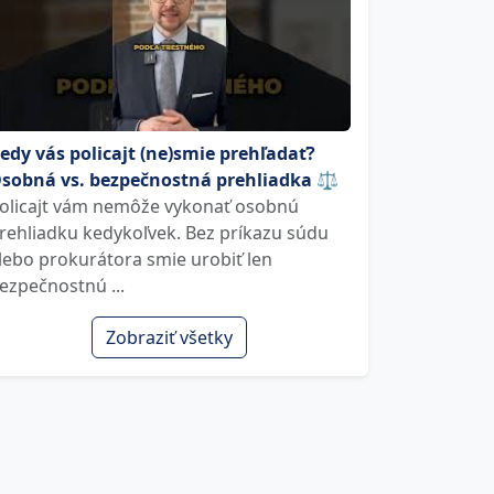
edy vás policajt (ne)smie prehľadať?
sobná vs. bezpečnostná prehliadka ⚖️
olicajt vám nemôže vykonať osobnú
rehliadku kedykoľvek. Bez príkazu súdu
lebo prokurátora smie urobiť len
ezpečnostnú ...
Zobraziť všetky