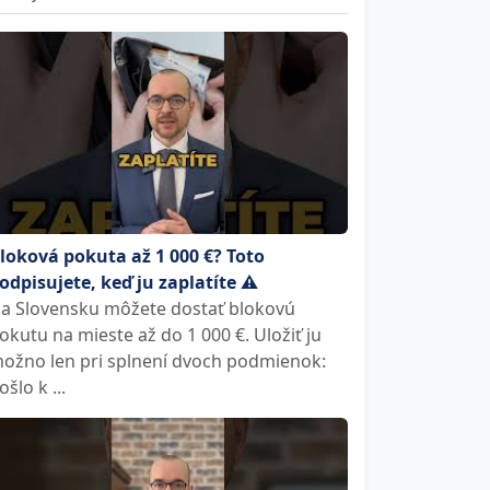
loková pokuta až 1 000 €? Toto
odpisujete, keď ju zaplatíte ⚠️
a Slovensku môžete dostať blokovú
okutu na mieste až do 1 000 €. Uložiť ju
ožno len pri splnení dvoch podmienok:
ošlo k ...