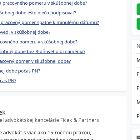
ia pracovného pomeru v skúšobnej dobe?
obnej dobe ešte niečo podpisovať?
ť pracovný pomer spätne k minulému dátumu?
vedi v skúšobnej dobe?
acovného pomeru v skúšobnej dobe?
N
úšobnej dobe bez 3-dňového oznámenia?
racovný pomer v skúšobnej dobe?
nej dobe počas PN?
očas PN?
P
M
ek
P
eľ advokátskej kancelárie Ficek & Partners
je advokát s viac ako 15-ročnou praxou,