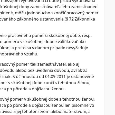
dú navzájom vyhovovať a či bude práca vykonávaná
skúšobnej doby zamestnávateľ alebo zamestnanec
 naplnené, môžu jednoducho skončiť pracovný pomer
itovaného zákonného ustanovenia (§ 72 Zákonníka
enie pracovného pomeru skúšobnej dobe, resp.
 pomeru v skúšobnej dobe kvalifikovať ako
úkon, a preto sa v danom prípade nevyžaduje
vnoprávneho vzťahu.
racovný pomer tak zamestnávateľ, ako aj
 dôvodu alebo bez uvedenia dôvodu, avšak za
é inak. S účinnosťou od 01.09.2011 je ustanovené
omer v skúšobnej dobe končí s tehotnou ženou,
ca po pôrode a dojčiacou ženou.
ovný pomer v skúšobnej dobe s tehotnou ženou,
ca po pôrode a dojčiacou ženou len písomne vo
úvisia s jej tehotenstvom alebo materstvom, a