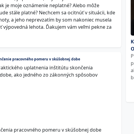
nak je moje oznámenie neplatné? Alebo môže
ude stále platné? Nechcem sa ocitnúť v situácii, kde
ehoty, a jeho neprevzatím by som nakoniec musela
núť výpovedná lehota. Ďakujem vám veľmi pekne za
K
O
P
nčenie pracovného pomeru v skúšobnej dobe
p
raktického uplatnenia inštitútu skončenia
a
dobe, ako jedného zo zákonných spôsobov
b
čenia pracovného pomeru v skúšobnej dobe