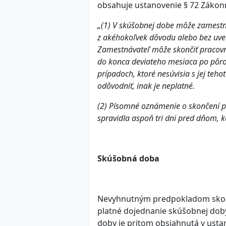
obsahuje ustanovenie § 72 Zákonní
„(1) V skúšobnej dobe môže zamest
z akéhokoľvek dôvodu alebo bez uved
Zamestnávateľ môže skončiť pracov
do konca deviateho mesiaca po pôro
prípadoch, ktoré nesúvisia s jej te
odôvodniť, inak je neplatné.
(2) Písomné oznámenie o skončení 
spravidla aspoň tri dni pred dňom, 
Skúšobná doba
Nevyhnutným predpokladom skon
platné dojednanie skúšobnej dob
doby je pritom obsiahnutá v ustan