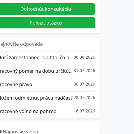
Dohodnúť konzultáciu
Položiť otázku
ajnovšie odpovede
Musí zamestnanec robiť to, čo nemá v popise práce?
06.08.2026
Pracovný pomer na dobu určitú a výpovedná doba
31.07.2026
racovné právo
30.07.2026
ôžem odmietnuť prácu nadčas?
28.07.2026
racovné voľno na pohreb
16.07.2026
Najnovšie videá