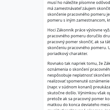
musí ho náležite písomne odôvodni
má zamestnávateľ záujem skonči
skončenie pracovného pomeru je 
pomeru s iným zamestnancom, kt
Hoci Zákonník práce výslovne vy
pracovného pomeru doručilo druh
pracovný pomer skončiť, ak sa tát
skončeniu pracovného pomeru. Uve
poriadkový charakter.
Rovnako tak napriek tomu, že Zá
oznámenia o skončení pracovného
nespôsobuje neplatnosť skončeni
realizovať spomenuté oznámenie 
(napr. v súdnom konaní) preukáz
skutočne došlo. Výnimkou však o
pretože ak sa pracovný pomer ko
matkou do konca deviateho mesia