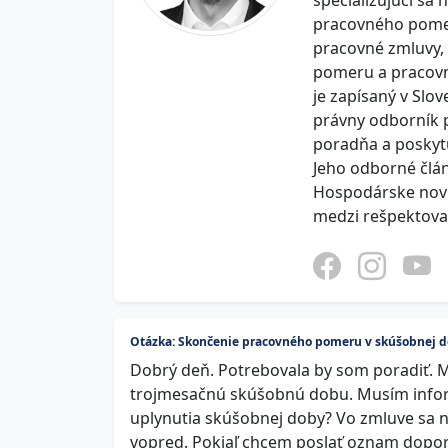
špecializujúci sa
pracovného pome
pracovné zmluvy,
pomeru a pracovn
je zapísaný v Slo
právny odborník pr
poradňa a poskytu
Jeho odborné člán
Hospodárske novi
medzi rešpektova
Otázka: Skončenie pracovného pomeru v skúšobnej 
Dobrý deň. Potrebovala by som poradiť. 
trojmesačnú skúšobnú dobu. Musím info
uplynutia skúšobnej doby? Vo zmluve sa n
vopred. Pokiaľ chcem poslať oznam dopor