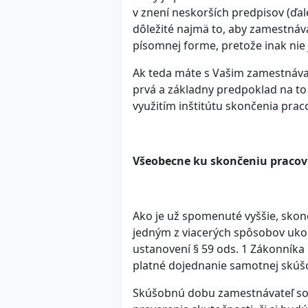
v znení neskorších predpisov (ďal
dôležité najmä to, aby zamestn
písomnej forme, pretože inak nie
Ak teda máte s Vašim zamestnáv
prvá a základny predpoklad na to
využitím inštitútu skončenia pr
Všeobecne ku skončeniu praco
Ako je už spomenuté vyššie, sko
jedným z viacerých spôsobov uko
ustanovení § 59 ods. 1 Zákonník
platné dojednanie samotnej skúš
Skúšobnú dobu zamestnávateľ s