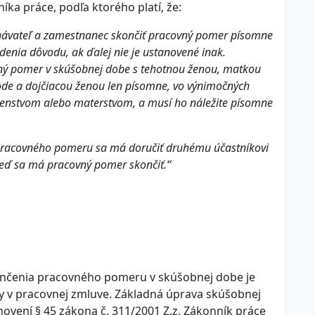
ka práce, podľa ktorého platí, že:
návateľ a zamestnanec skončiť pracovný pomer písomne
enia dôvodu, ak ďalej nie je ustanovené inak.
ný pomer v skúšobnej dobe s tehotnou ženou, matkou
de a dojčiacou ženou len písomne, vo výnimočných
hotenstvom alebo materstvom, a musí ho náležite písomne
pracovného pomeru sa má doručiť druhému účastníkovi
keď sa má pracovný pomer skončiť.“
čenia pracovného pomeru v skúšobnej dobe je
y v pracovnej zmluve. Základná úprava skúšobnej
ovení § 45 zákona č. 311/2001 Z.z. Zákonník práce