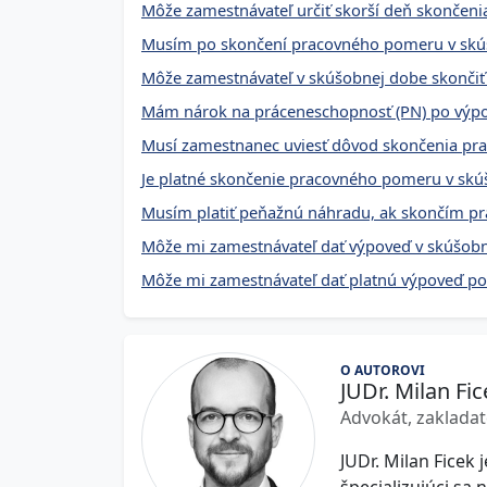
Môže zamestnávateľ určiť skorší deň skončen
Musím po skončení pracovného pomeru v skúš
Môže zamestnávateľ v skúšobnej dobe skonči
Mám nárok na práceneschopnosť (PN) po výpo
Musí zamestnanec uviesť dôvod skončenia pr
Je platné skončenie pracovného pomeru v sk
Musím platiť peňažnú náhradu, ak skončím p
Môže mi zamestnávateľ dať výpoveď v skúšob
Môže mi zamestnávateľ dať platnú výpoveď p
O AUTOROVI
JUDr. Milan Fic
Advokát, zakladat
JUDr. Milan Ficek 