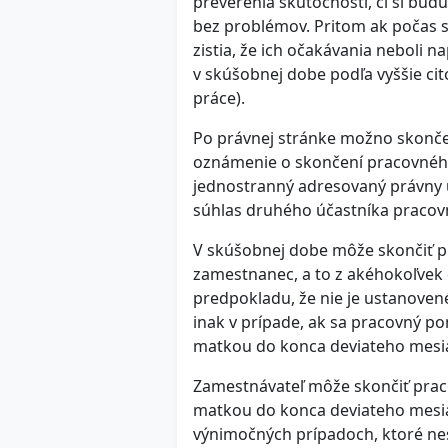
preverenia skutočnosti, či si bu
bez problémov. Pritom ak počas 
zistia, že ich očakávania neboli
v skúšobnej dobe podľa vyššie c
práce).
Po právnej stránke možno skonč
oznámenie o skončení pracovného
jednostranný adresovaný právny 
súhlas druhého účastníka praco
V skúšobnej dobe môže skončiť p
zamestnanec, a to z akéhokoľvek
predpokladu, že nie je ustanoven
inak v prípade, ak sa pracovný p
matkou do konca deviateho mesia
Zamestnávateľ môže skončiť prac
matkou do konca deviateho mesia
výnimočných prípadoch, ktoré nes