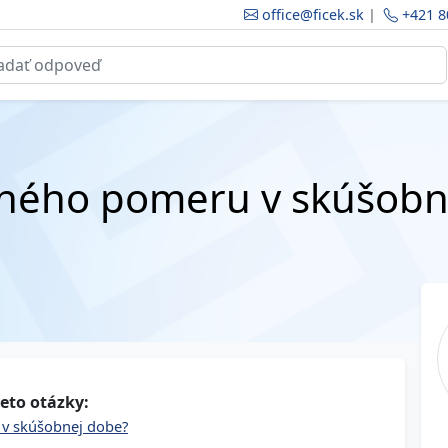
office@ficek.sk
|
+421 8
vného pomeru v skúšobn
eto otázky:
 v skúšobnej dobe?