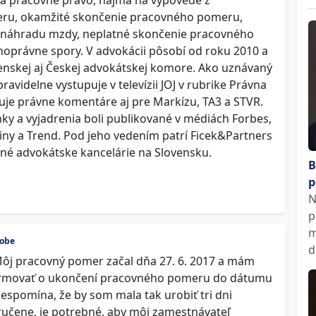
 na pracovné právo, najmä na výpovede z
ru, okamžité skončenie pracovného pomeru,
 náhradu mzdy, neplatné skončenie pracovného
oprávne spory. V advokácii pôsobí od roku 2010 a
venskej aj Českej advokátskej komore. Ako uznávaný
avidelne vystupuje v televízii JOJ v rubrike Právna
je právne komentáre aj pre Markízu, TA3 a STVR.
ky a vyjadrenia boli publikované v médiách Forbes,
ny a Trend. Pod jeho vedením patrí Ficek&Partners
né advokátske kancelárie na Slovensku.
B
p
N
p
m
dobe
d
Môj pracovný pomer začal dňa 27. 6. 2017 a mám
rmovať o ukončení pracovného pomeru do dátumu
espomína, že by som mala tak urobiť tri dni
učene, je potrebné, aby môj zamestnávateľ