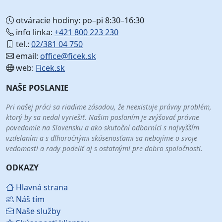
otváracie hodiny: po–pi 8:30–16:30
info linka:
+421 800 223 230
tel.:
02/381 04 750
email:
office@ficek.sk
web:
Ficek.sk
NAŠE POSLANIE
Pri našej práci sa riadime zásadou, že neexistuje právny problém,
ktorý by sa nedal vyriešiť. Našim poslaním je zvýšovať právne
povedomie na Slovensku a ako skutoční odborníci s najvyšším
vzdelaním a s dlhoročnými skúsenosťami sa nebojíme o svoje
vedomosti a rady podeliť aj s ostatnými pre dobro spoločnosti.
ODKAZY
Hlavná strana
Náš tím
Naše služby