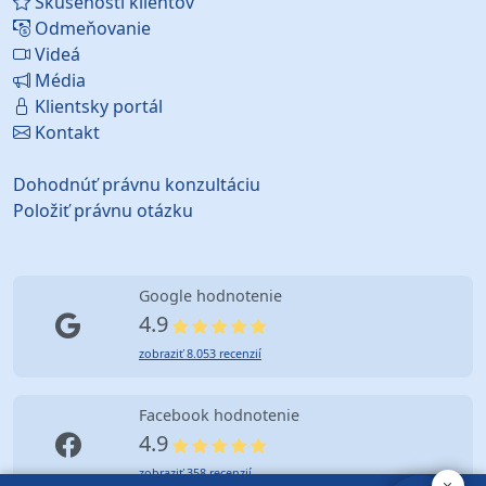
Skúsenosti klientov
Odmeňovanie
Videá
Média
Klientsky portál
Kontakt
Dohodnúť právnu konzultáciu
Položiť právnu otázku
Google hodnotenie
4.9
zobraziť 8.053 recenzií
Facebook hodnotenie
4.9
zobraziť 358 recenzií