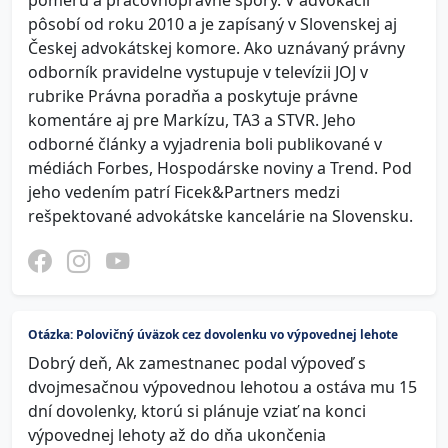
pomeru a pracovnoprávne spory. V advokácii
pôsobí od roku 2010 a je zapísaný v Slovenskej aj
Českej advokátskej komore. Ako uznávaný právny
odborník pravidelne vystupuje v televízii JOJ v
rubrike Právna poradňa a poskytuje právne
komentáre aj pre Markízu, TA3 a STVR. Jeho
odborné články a vyjadrenia boli publikované v
médiách Forbes, Hospodárske noviny a Trend. Pod
jeho vedením patrí Ficek&Partners medzi
rešpektované advokátske kancelárie na Slovensku.
Otázka: Polovičný úväzok cez dovolenku vo výpovednej lehote
Dobrý deň, Ak zamestnanec podal výpoveď s
dvojmesačnou výpovednou lehotou a ostáva mu 15
dní dovolenky, ktorú si plánuje vziať na konci
výpovednej lehoty až do dňa ukončenia