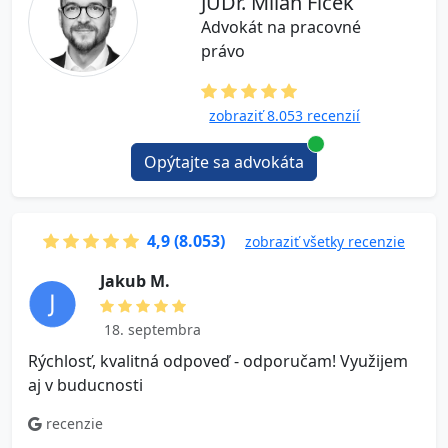
JUDr. Milan Ficek
Advokát na pracovné
právo
zobraziť 8.053 recenzií
Opýtajte sa advokáta
4,9 (8.053)
zobraziť všetky recenzie
J a k u b M .
18. septembra
Rýchlosť, kvalitná odpoveď - odporučam! Využijem
V
aj v buducnosti
o
n
recenzie