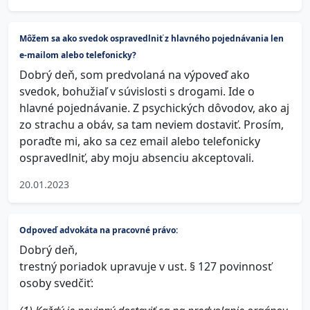
Môžem sa ako svedok ospravedlniť z hlavného pojednávania len
e‑mailom alebo telefonicky?
Dobrý deň, som predvolaná na výpoveď ako
svedok, bohužiaľ v súvislosti s drogami. Ide o
hlavné pojednávanie. Z psychických dôvodov, ako aj
zo strachu a obáv, sa tam neviem dostaviť. Prosím,
poraďte mi, ako sa cez email alebo telefonicky
ospravedlniť, aby moju absenciu akceptovali.
20.01.2023
Odpoveď advokáta na pracovné právo:
Dobrý deň,
trestný poriadok upravuje v ust. § 127 povinnosť
osoby svedčiť: