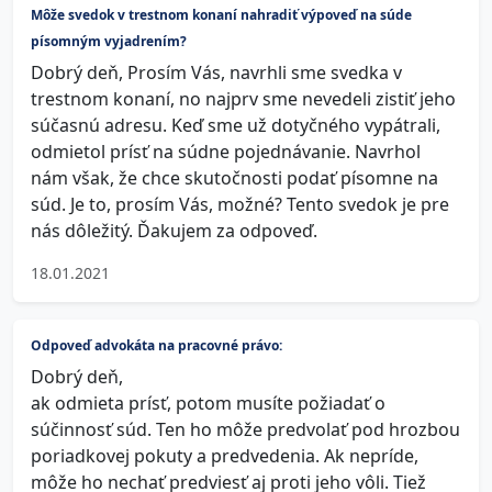
Môže svedok v trestnom konaní nahradiť výpoveď na súde
písomným vyjadrením?
Dobrý deň, Prosím Vás, navrhli sme svedka v
trestnom konaní, no najprv sme nevedeli zistiť jeho
súčasnú adresu. Keď sme už dotyčného vypátrali,
odmietol prísť na súdne pojednávanie. Navrhol
nám však, že chce skutočnosti podať písomne na
súd. Je to, prosím Vás, možné? Tento svedok je pre
nás dôležitý. Ďakujem za odpoveď.
18.01.2021
Odpoveď advokáta na pracovné právo:
Dobrý deň,
ak odmieta prísť, potom musíte požiadať o
súčinnosť súd. Ten ho môže predvolať pod hrozbou
poriadkovej pokuty a predvedenia. Ak nepríde,
môže ho nechať predviesť aj proti jeho vôli. Tiež