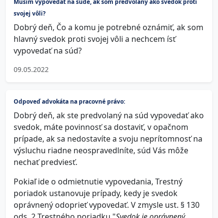
Musím vypovedať na súde, ak som predvolaný ako svedok proti
svojej vôli?
Dobrý deň, Čo a komu je potrebné oznámiť, ak som
hlavný svedok proti svojej vôli a nechcem ísť
vypovedať na súd?
09.05.2022
Odpoveď advokáta na pracovné právo:
Dobrý deň, ak ste predvolaný na súd vypovedať ako
svedok, máte povinnosť sa dostaviť, v opačnom
prípade, ak sa nedostavíte a svoju neprítomnosť na
výsluchu riadne neospravedlníte, súd Vás môže
nechať predviesť.
Pokiaľ ide o odmietnutie vypovedania, Trestný
poriadok ustanovuje prípady, kedy je svedok
oprávnený odoprieť vypovedať. V zmysle ust. § 130
ods. 2 Trestného poriadku "
Svedok je oprávnený