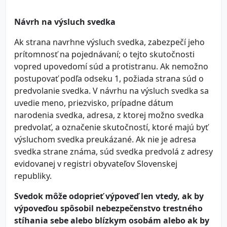
Návrh na výsluch svedka
Ak strana navrhne výsluch svedka, zabezpečí jeho
prítomnosť na pojednávaní; o tejto skutočnosti
vopred upovedomí súd a protistranu. Ak nemožno
postupovať podľa odseku 1, požiada strana súd o
predvolanie svedka. V návrhu na výsluch svedka sa
uvedie meno, priezvisko, prípadne dátum
narodenia svedka, adresa, z ktorej možno svedka
predvolať, a označenie skutočností, ktoré majú byť
výsluchom svedka preukázané. Ak nie je adresa
svedka strane známa, súd svedka predvolá z adresy
evidovanej v registri obyvateľov Slovenskej
republiky.
Svedok môže odoprieť výpoveď len vtedy, ak by
výpoveďou spôsobil nebezpečenstvo trestného
stíhania sebe alebo blízkym osobám alebo ak by