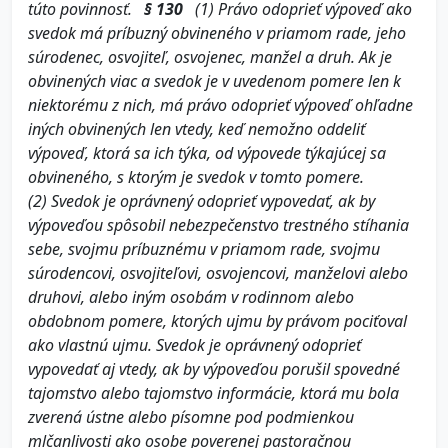
túto povinnosť.
§ 130
(1)
Právo odoprieť výpoveď ako
svedok má príbuzný obvineného v priamom rade, jeho
súrodenec, osvojiteľ, osvojenec, manžel a druh. Ak je
obvinených viac a svedok je v uvedenom pomere len k
niektorému z nich, má právo odoprieť výpoveď ohľadne
iných obvinených len vtedy, keď nemožno oddeliť
výpoveď, ktorá sa ich týka, od výpovede týkajúcej sa
obvineného, s ktorým je svedok v tomto pomere.
(2)
Svedok je oprávnený odoprieť vypovedať, ak by
výpoveďou spôsobil nebezpečenstvo trestného stíhania
sebe, svojmu príbuznému v priamom rade, svojmu
súrodencovi, osvojiteľovi, osvojencovi, manželovi alebo
druhovi, alebo iným osobám v rodinnom alebo
obdobnom pomere, ktorých ujmu by právom pociťoval
ako vlastnú ujmu. Svedok je oprávnený odoprieť
vypovedať aj vtedy, ak by výpoveďou porušil spovedné
tajomstvo alebo tajomstvo informácie, ktorá mu bola
zverená ústne alebo písomne pod podmienkou
mlčanlivosti ako osobe poverenej pastoračnou