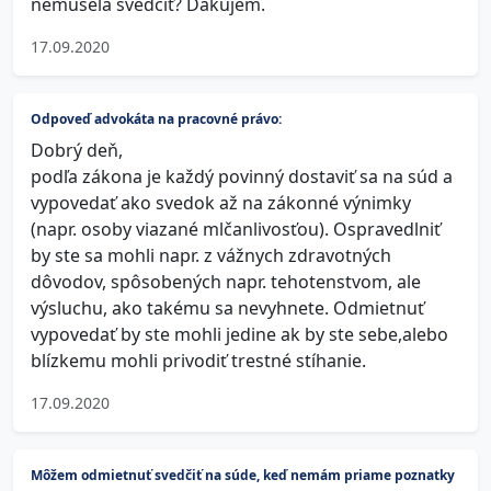
nemusela svedčiť? Ďakujem.
17.09.2020
Odpoveď advokáta na pracovné právo:
Dobrý deň,
podľa zákona je každý povinný dostaviť sa na súd a
vypovedať ako svedok až na zákonné výnimky
(napr. osoby viazané mlčanlivosťou). Ospravedlniť
by ste sa mohli napr. z vážnych zdravotných
dôvodov, spôsobených napr. tehotenstvom, ale
výsluchu, ako takému sa nevyhnete. Odmietnuť
vypovedať by ste mohli jedine ak by ste sebe,alebo
blízkemu mohli privodiť trestné stíhanie.
17.09.2020
Môžem odmietnuť svedčiť na súde, keď nemám priame poznatky