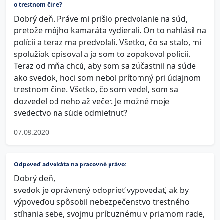
o trestnom čine?
Dobrý deň. Práve mi prišlo predvolanie na súd,
pretože môjho kamaráta vydierali. On to nahlásil na
polícii a teraz ma predvolali. Všetko, čo sa stalo, mi
spolužiak opisoval a ja som to zopakoval polícii.
Teraz od mňa chcú, aby som sa zúčastnil na súde
ako svedok, hoci som nebol prítomný pri údajnom
trestnom čine. Všetko, čo som vedel, som sa
dozvedel od neho až večer. Je možné moje
svedectvo na súde odmietnuť?
07.08.2020
Odpoveď advokáta na pracovné právo:
Dobrý deň,
svedok je oprávnený odoprieť vypovedať, ak by
výpoveďou spôsobil nebezpečenstvo trestného
stíhania sebe, svojmu príbuznému v priamom rade,