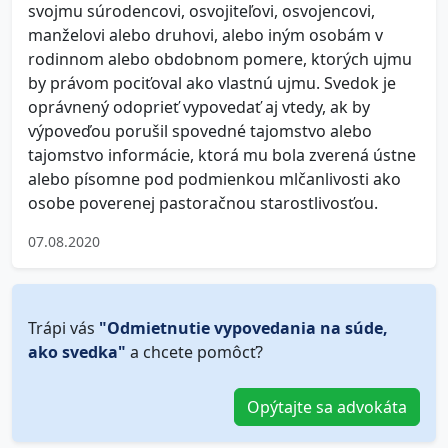
svojmu súrodencovi, osvojiteľovi, osvojencovi,
manželovi alebo druhovi, alebo iným osobám v
rodinnom alebo obdobnom pomere, ktorých ujmu
by právom pociťoval ako vlastnú ujmu. Svedok je
oprávnený odoprieť vypovedať aj vtedy, ak by
výpoveďou porušil spovedné tajomstvo alebo
tajomstvo informácie, ktorá mu bola zverená ústne
alebo písomne pod podmienkou mlčanlivosti ako
osobe poverenej pastoračnou starostlivosťou.
07.08.2020
Trápi vás
"Odmietnutie vypovedania na súde,
ako svedka"
a chcete pomôcť?
Opýtajte sa advokáta