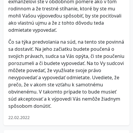
exmanželovi ste v obdobnom pomere ako v tom
rodinnom a že trestné stíhanie, ktoré by ste mu
mohli Vašou výpoveďou spôsobiť, by ste pociťovali
ako vlastnú ujmu a že z tohto dôvodu teda
odmietate vypovedať.
Čo sa týka predvolania na súd, na tento ste povinná
sa dostaviť. Na jeho začiatku budete poučená o
svojich právach, sudca sa Vás opýta, či ste poučeniu
porozumeli a či budete vypovedať. Na to Vy sudcovi
môžete povedať, že využívate svoje právo
nevypovedať a vypovedať odmietate. Uvediete, že
prečo, že v akom ste vzťahu k samotnému
obvinenému. V takomto prípade to bude musieť
súd akceptovať a k výpovedi Vás nemôže žiadnym
spôsobom donútiť.
22.02.2022