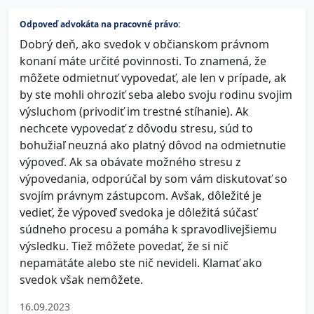
Odpoveď advokáta na pracovné právo:
Dobrý deň, ako svedok v občianskom právnom
konaní máte určité povinnosti. To znamená, že
môžete odmietnuť vypovedať, ale len v prípade, ak
by ste mohli ohroziť seba alebo svoju rodinu svojim
výsluchom (privodiť im trestné stíhanie). Ak
nechcete vypovedať z dôvodu stresu, súd to
bohužiaľ neuzná ako platný dôvod na odmietnutie
výpoveď. Ak sa obávate možného stresu z
výpovedania, odporúčal by som vám diskutovať so
svojím právnym zástupcom. Avšak, dôležité je
vedieť, že výpoveď svedoka je dôležitá súčasť
súdneho procesu a pomáha k spravodlivejšiemu
výsledku. Tiež môžete povedať, že si nič
nepamätáte alebo ste nič nevideli. Klamať ako
svedok však nemôžete.
16.09.2023