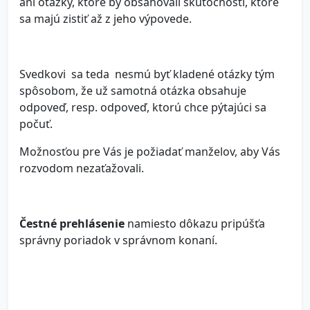
ani otázky, ktoré by obsahovali skutočnosti, ktoré
sa majú zistiť až z jeho výpovede.
Svedkovi sa teda nesmú byť kladené otázky tým
spôsobom, že už samotná otázka obsahuje
odpoveď, resp. odpoveď, ktorú chce pýtajúci sa
počuť.
Možnosťou pre Vás je požiadať manželov, aby Vás
rozvodom nezaťažovali.
Čestné prehlásenie
namiesto dôkazu pripúšťa
správny poriadok v správnom konaní.