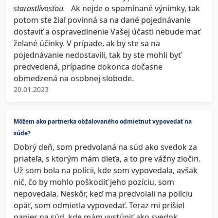
starostlivosťou.
Ak nejde o spomínané výnimky, tak
potom ste žiaľ povinná sa na dané pojednávanie
dostaviť a ospravedlnenie Vašej účasti nebude mať
želané účinky. V prípade, ak by ste sa na
pojednávanie nedostavili, tak by ste mohli byť
predvedená, prípadne dokonca dočasne
obmedzená na osobnej slobode.
20.01.2023
Môžem ako partnerka obžalovaného odmietnuť vypovedať na
súde?
Dobrý deň, som predvolaná na súd ako svedok za
priateľa, s ktorým mám dieťa, a to pre vážny zločin.
Už som bola na polícii, kde som vypovedala, avšak
nič, čo by mohlo poškodiť jeho pozíciu, som
nepovedala. Neskôr, keď ma predvolali na políciu
opäť, som odmietla vypovedať. Teraz mi prišiel
papier na súd, kde mám vystúpiť ako svedok.