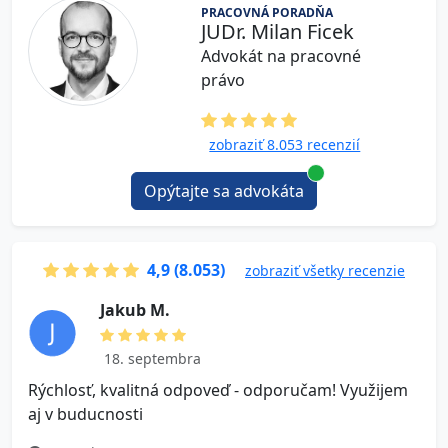
PRACOVNÁ PORADŇA
JUDr. Milan Ficek
Advokát na pracovné
právo
zobraziť 8.053 recenzií
Opýtajte sa advokáta
4,9 (8.053)
zobraziť všetky recenzie
J a k u b M .
18. septembra
Rýchlosť, kvalitná odpoveď - odporučam! Využijem
V
aj v buducnosti
o
n