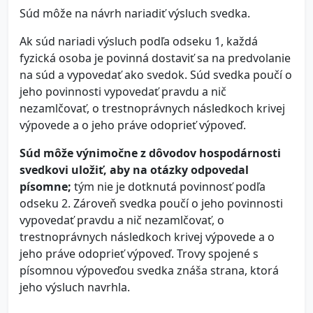
Súd môže na návrh nariadiť výsluch svedka.
Ak súd nariadi výsluch podľa odseku 1, každá
fyzická osoba je povinná dostaviť sa na predvolanie
na súd a vypovedať ako svedok. Súd svedka poučí o
jeho povinnosti vypovedať pravdu a nič
nezamlčovať, o trestnoprávnych následkoch krivej
výpovede a o jeho práve odoprieť výpoveď.
Súd môže výnimočne z dôvodov hospodárnosti
svedkovi uložiť, aby na otázky odpovedal
písomne;
tým nie je dotknutá povinnosť podľa
odseku 2. Zároveň svedka poučí o jeho povinnosti
vypovedať pravdu a nič nezamlčovať, o
trestnoprávnych následkoch krivej výpovede a o
jeho práve odoprieť výpoveď. Trovy spojené s
písomnou výpoveďou svedka znáša strana, ktorá
jeho výsluch navrhla.