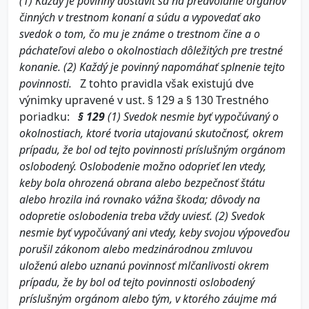
(1)
Každý je povinný dostaviť sa na predvolanie orgánov
činných v trestnom konaní a súdu a vypovedať ako
svedok o tom, čo mu je známe o trestnom čine a o
páchateľovi alebo o okolnostiach dôležitých pre trestné
konanie.
(2)
Každý je povinný napomáhať splnenie tejto
povinnosti.
Z tohto pravidla však existujú dve
výnimky upravené v ust. § 129 a § 130 Trestného
poriadku:
§ 129
(1)
Svedok nesmie byť vypočúvaný o
okolnostiach, ktoré tvoria utajovanú skutočnosť, okrem
prípadu, že bol od tejto povinnosti príslušným orgánom
oslobodený. Oslobodenie možno odoprieť len vtedy,
keby bola ohrozená obrana alebo bezpečnosť štátu
alebo hrozila iná rovnako vážna škoda; dôvody na
odopretie oslobodenia treba vždy uviesť.
(2)
Svedok
nesmie byť vypočúvaný ani vtedy, keby svojou výpoveďou
porušil zákonom alebo medzinárodnou zmluvou
uloženú alebo uznanú povinnosť mlčanlivosti okrem
prípadu, že by bol od tejto povinnosti oslobodený
príslušným orgánom alebo tým, v ktorého záujme má