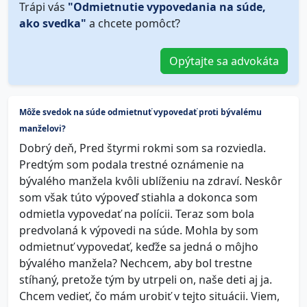
Trápi vás
"Odmietnutie vypovedania na súde,
ako svedka"
a chcete pomôcť?
Opýtajte sa advokáta
Môže svedok na súde odmietnuť vypovedať proti bývalému
manželovi?
Dobrý deň, Pred štyrmi rokmi som sa rozviedla.
Predtým som podala trestné oznámenie na
bývalého manžela kvôli ublíženiu na zdraví. Neskôr
som však túto výpoveď stiahla a dokonca som
odmietla vypovedať na polícii. Teraz som bola
predvolaná k výpovedi na súde. Mohla by som
odmietnuť vypovedať, keďže sa jedná o môjho
bývalého manžela? Nechcem, aby bol trestne
stíhaný, pretože tým by utrpeli on, naše deti aj ja.
Chcem vedieť, čo mám urobiť v tejto situácii. Viem,