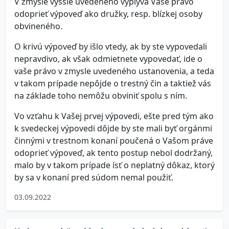
V zmysle vyššie uvedeného vyplýva Vaše právo
odoprieť výpoveď ako družky, resp. blízkej osoby
obvineného.
O krivú výpoveď by išlo vtedy, ak by ste vypovedali
nepravdivo, ak však odmietnete vypovedať, ide o
vaše právo v zmysle uvedeného ustanovenia, a teda
v takom prípade nepôjde o trestný čin a taktiež vás
na základe toho nemôžu obviniť spolu s ním.
Vo vzťahu k Vašej prvej výpovedi, ešte pred tým ako
k svedeckej výpovedi dôjde by ste mali byť orgánmi
činnými v trestnom konaní poučená o Vašom práve
odoprieť výpoveď, ak tento postup nebol dodržaný,
malo by v takom prípade ísť o neplatný dôkaz, ktorý
by sa v konaní pred súdom nemal použiť.
03.09.2022