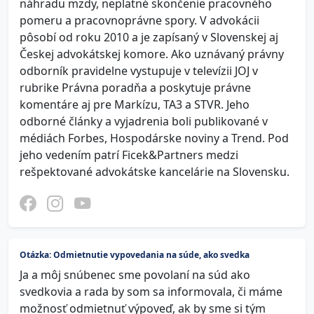
náhradu mzdy, neplatné skončenie pracovného
pomeru a pracovnoprávne spory. V advokácii
pôsobí od roku 2010 a je zapísaný v Slovenskej aj
Českej advokátskej komore. Ako uznávaný právny
odborník pravidelne vystupuje v televízii JOJ v
rubrike Právna poradňa a poskytuje právne
komentáre aj pre Markízu, TA3 a STVR. Jeho
odborné články a vyjadrenia boli publikované v
médiách Forbes, Hospodárske noviny a Trend. Pod
jeho vedením patrí Ficek&Partners medzi
rešpektované advokátske kancelárie na Slovensku.
Otázka: Odmietnutie vypovedania na súde, ako svedka
Ja a môj snúbenec sme povolaní na súd ako
svedkovia a rada by som sa informovala, či máme
možnosť odmietnuť výpoveď, ak by sme si tým