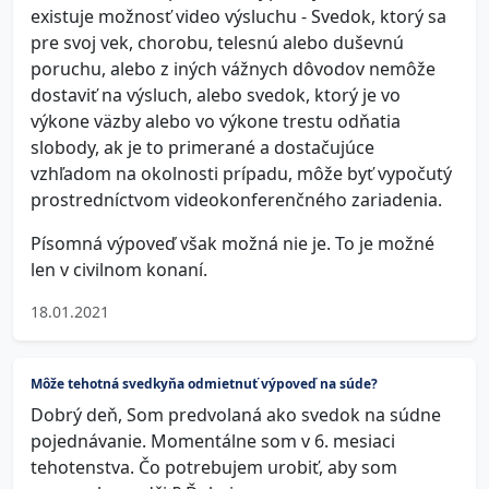
existuje možnosť video výsluchu - Svedok, ktorý sa
pre svoj vek, chorobu, telesnú alebo duševnú
poruchu, alebo z iných vážnych dôvodov nemôže
dostaviť na výsluch, alebo svedok, ktorý je vo
výkone väzby alebo vo výkone trestu odňatia
slobody, ak je to primerané a dostačujúce
vzhľadom na okolnosti prípadu, môže byť vypočutý
prostredníctvom videokonferenčného zariadenia.
Písomná výpoveď však možná nie je. To je možné
len v civilnom konaní.
18.01.2021
Môže tehotná svedkyňa odmietnuť výpoveď na súde?
Dobrý deň, Som predvolaná ako svedok na súdne
pojednávanie. Momentálne som v 6. mesiaci
tehotenstva. Čo potrebujem urobiť, aby som