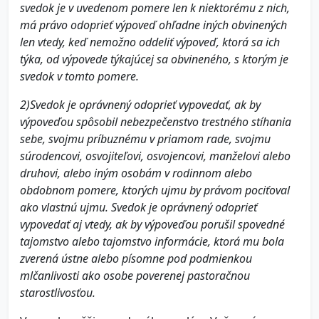
svedok je v uvedenom pomere len k niektorému z nich,
má právo odoprieť výpoveď ohľadne iných obvinených
len vtedy, keď nemožno oddeliť výpoveď, ktorá sa ich
týka, od výpovede týkajúcej sa obvineného, s ktorým je
svedok v tomto pomere.
2)Svedok je oprávnený odoprieť vypovedať, ak by
výpoveďou spôsobil nebezpečenstvo trestného stíhania
sebe, svojmu príbuznému v priamom rade, svojmu
súrodencovi, osvojiteľovi, osvojencovi, manželovi alebo
druhovi, alebo iným osobám v rodinnom alebo
obdobnom pomere, ktorých ujmu by právom pociťoval
ako vlastnú ujmu. Svedok je oprávnený odoprieť
vypovedať aj vtedy, ak by výpoveďou porušil spovedné
tajomstvo alebo tajomstvo informácie, ktorá mu bola
zverená ústne alebo písomne pod podmienkou
mlčanlivosti ako osobe poverenej pastoračnou
starostlivosťou.