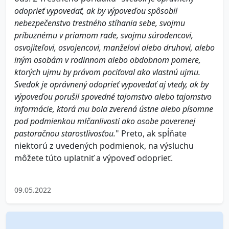
odoprieť vypovedať, ak by výpoveďou spôsobil
nebezpečenstvo trestného stíhania sebe, svojmu
príbuznému v priamom rade, svojmu súrodencovi,
osvojiteľovi, osvojencovi, manželovi alebo druhovi, alebo
iným osobám v rodinnom alebo obdobnom pomere,
ktorých ujmu by právom pociťoval ako vlastnú ujmu.
Svedok je oprávnený odoprieť vypovedať aj vtedy, ak by
výpoveďou porušil spovedné tajomstvo alebo tajomstvo
informácie, ktorá mu bola zverená ústne alebo písomne
pod podmienkou mlčanlivosti ako osobe poverenej
pastoračnou starostlivosťou.
" Preto, ak spĺňate
niektorú z uvedených podmienok, na výsluchu
môžete túto uplatniť a výpoveď odoprieť.
09.05.2022