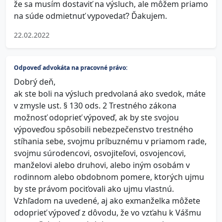
že sa musím dostaviť na výsluch, ale môžem priamo
na súde odmietnuť vypovedať? Ďakujem.
22.02.2022
Odpoveď advokáta na pracovné právo:
Dobrý deň,
ak ste boli na výsluch predvolaná ako svedok, máte
v zmysle ust. § 130 ods. 2 Trestného zákona
možnosť odoprieť výpoveď, ak by ste svojou
výpoveďou spôsobili nebezpečenstvo trestného
stíhania sebe, svojmu príbuznému v priamom rade,
svojmu súrodencovi, osvojiteľovi, osvojencovi,
manželovi alebo druhovi, alebo iným osobám v
rodinnom alebo obdobnom pomere, ktorých ujmu
by ste právom pociťovali ako ujmu vlastnú.
Vzhľadom na uvedené, aj ako exmanželka môžete
odoprieť výpoveď z dôvodu, že vo vzťahu k Vášmu