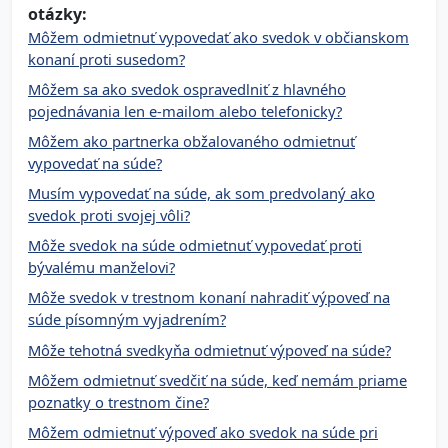
otázky:
Môžem odmietnuť vypovedať ako svedok v občianskom
konaní proti susedom?
Môžem sa ako svedok ospravedlniť z hlavného
pojednávania len e‑mailom alebo telefonicky?
Môžem ako partnerka obžalovaného odmietnuť
vypovedať na súde?
Musím vypovedať na súde, ak som predvolaný ako
svedok proti svojej vôli?
Môže svedok na súde odmietnuť vypovedať proti
bývalému manželovi?
Môže svedok v trestnom konaní nahradiť výpoveď na
súde písomným vyjadrením?
Môže tehotná svedkyňa odmietnuť výpoveď na súde?
Môžem odmietnuť svedčiť na súde, keď nemám priame
poznatky o trestnom čine?
Môžem odmietnuť výpoveď ako svedok na súde pri