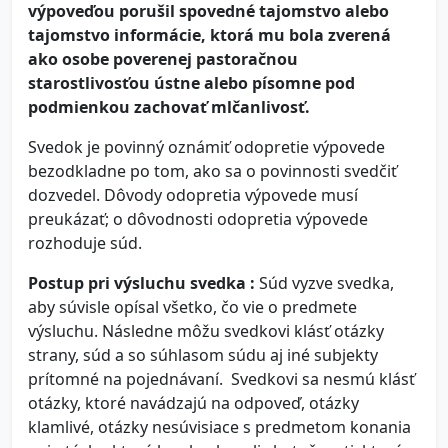
výpoveďou porušil spovedné tajomstvo alebo
tajomstvo informácie, ktorá mu bola zverená
ako osobe poverenej pastoračnou
starostlivosťou ústne alebo písomne pod
podmienkou zachovať mlčanlivosť.
Svedok je povinný oznámiť odopretie výpovede
bezodkladne po tom, ako sa o povinnosti svedčiť
dozvedel. Dôvody odopretia výpovede musí
preukázať; o dôvodnosti odopretia výpovede
rozhoduje súd.
Postup pri výsluchu svedka :
Súd vyzve svedka,
aby súvisle opísal všetko, čo vie o predmete
výsluchu. Následne môžu svedkovi klásť otázky
strany, súd a so súhlasom súdu aj iné subjekty
prítomné na pojednávaní. Svedkovi sa nesmú klásť
otázky, ktoré navádzajú na odpoveď, otázky
klamlivé, otázky nesúvisiace s predmetom konania