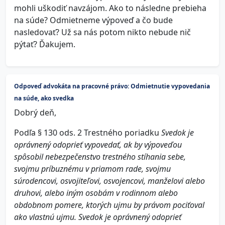
mohli uškodiť navzájom. Ako to následne prebieha
na súde? Odmietneme výpoveď a čo bude
nasledovať? Už sa nás potom nikto nebude nič
pýtať? Ďakujem.
Odpoveď advokáta na pracovné právo: Odmietnutie vypovedania
na súde, ako svedka
Dobrý deň,
Podľa § 130 ods. 2 Trestného poriadku
Svedok je
oprávnený odoprieť vypovedať, ak by výpoveďou
spôsobil nebezpečenstvo trestného stíhania sebe,
svojmu príbuznému v priamom rade, svojmu
súrodencovi, osvojiteľovi, osvojencovi, manželovi alebo
druhovi, alebo iným osobám v rodinnom alebo
obdobnom pomere, ktorých ujmu by právom pociťoval
ako vlastnú ujmu. Svedok je oprávnený odoprieť