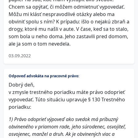
Chcem sa opýtať, či môžem odmietnuť vypovedať.
Môžu mi klásť nespravodlivé otázky alebo ma
obviniť spolu s ním? K prípadu: išlo o nejakú zbraň a
drogy, ktoré mu našli v aute. V čase, keď sa to stalo,
som bola u neho doma. Jeho zastavili pred domom,
ale ja som o tom nevedela.
03.09.2022
Odpoveď advokáta na pracovné právo:
Dobrý deň,
v zmysle trestného poriadku máte právo odoprieť
vypovedať. Túto situáciu upravuje § 130 Trestného
poriadku:
1) Právo odoprieť výpoveď ako svedok má príbuzný
obvineného v priamom rade, jeho súrodenec, osvojiteľ,
osvojenec, manžel a druh. Ak je obvinených viac a